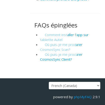
FAQs épinglées
Comment installer l'app sur
tablette Autel
Où puis-je me procurer
CosmosSync Scan?
Où puis-je me procurer
CosmosSync Client?
powered by
phpMyFAQ
2.9.1