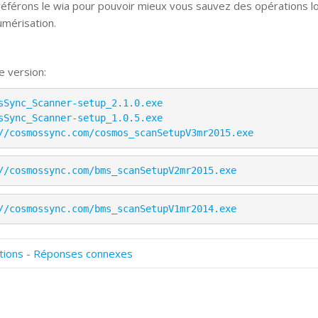
éférons le wia pour pouvoir mieux vous sauvez des opérations l
umérisation.
e version:
sSync_Scanner-setup_2.1.0.exe
sSync_Scanner-setup_1.0.5.exe
//cosmossync.com/cosmos_scanSetupV3mr2015.exe
//cosmossync.com/bms_scanSetupV2mr2015.exe
//cosmossync.com/bms_scanSetupV1mr2014.exe
tions - Réponses connexes
omment numériser avec Cosmos Sync?
ignature et formulaires
rise de vue 360°