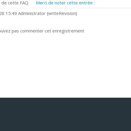
 de cette FAQ
Merci de noter cette entrée :
uels navigateurs web sont supportés ?
omment installer Google Chrome ?
8 15:49 Administrator {writeRevision}
ouvez pas commenter cet enregistrement