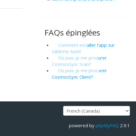
FAQs épinglées
Comment installer l'app sur
tablette Autel
Où puis-je me procurer
CosmosSync Scan?
Où puis-je me procurer
CosmosSync Client?
powered by
phpMyFAQ
2.9.1