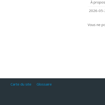
À propos
Q
C
2026-05-2
Vous ne p
Carte du site
Glossaire