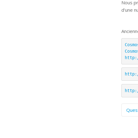
Nous pr
d'une n
Ancienn
Cosmo
Cosmo
http:
http:
http:
Ques
C
S
P