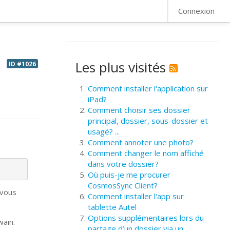
FAQ
Connexion
Les plus visités
ID #1026
Comment installer l'application sur
iPad?
Comment choisir ses dossier
principal, dossier, sous-dossier et
usagé? ...
Comment annoter une photo?
Comment changer le nom affiché
dans votre dossier?
Où puis-je me procurer
CosmosSync Client?
 vous
Comment installer l'app sur
tablette Autel
Options supplémentaires lors du
wain.
partage d’un dossier via un ...