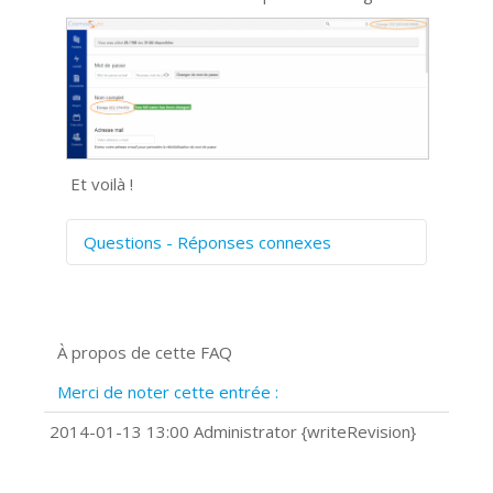
Et voilà !
Questions - Réponses connexes
Comment numériser avec Cosmos
Sync?
Signature et formulaires
À propos de cette FAQ
Prise de vue 360°
Quels navigateurs web sont supportés
Merci de noter cette entrée :
?
Comment installer Google Chrome ?
2014-01-13 13:00 Administrator {writeRevision}