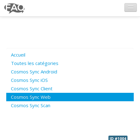
CosmosSync.com
Ajout FAQ
Accueil
Poser une question
Toutes les catégories
Cosmos Sync Android
Questions ouvertes
Cosmos Sync iOS
Cosmos Sync Client
Cosmos Sync Web
Connexion
Cosmos Sync Scan
ID #1004