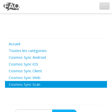
CosmosSync.com
Ajout FAQ
Accueil
Poser une question
Toutes les catégories
Cosmos Sync Android
Questions ouvertes
Cosmos Sync iOS
Cosmos Sync Client
Cosmos Sync Web
Connexion
Cosmos Sync Scan