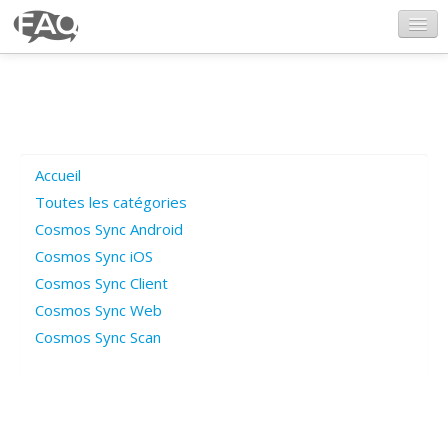
CosmosSync.com
Ajout FAQ
Accueil
Poser une question
Toutes les catégories
Cosmos Sync Android
Questions ouvertes
Cosmos Sync iOS
Cosmos Sync Client
Cosmos Sync Web
Connexion
Cosmos Sync Scan