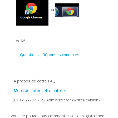
ou
Voilà!
Questions - Réponses connexes
Comment numériser avec Cosmos
Sync?
Signature et formulaires
À propos de cette FAQ
Prise de vue 360°
Quels navigateurs web sont supportés
Merci de noter cette entrée :
?
Comment accéder à votre compte
2013-12-23 17:22 Administrator {writeRevision}
Cosmos Sync Web?
Vous ne pouvez pas commenter cet enregistrement