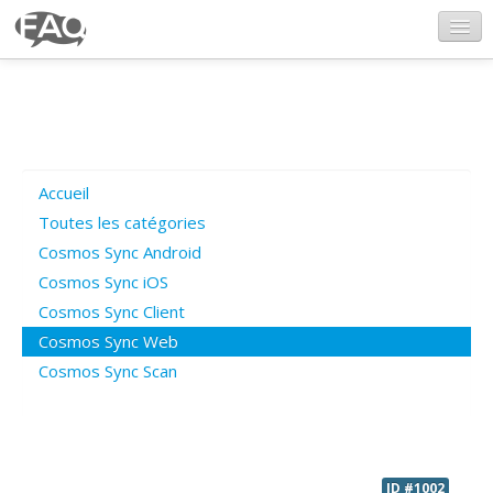
CosmosSync.com
Ajout FAQ
Accueil
Poser une question
Toutes les catégories
Cosmos Sync Android
Questions ouvertes
Cosmos Sync iOS
Cosmos Sync Client
Cosmos Sync Web
Connexion
Cosmos Sync Scan
ID #1002