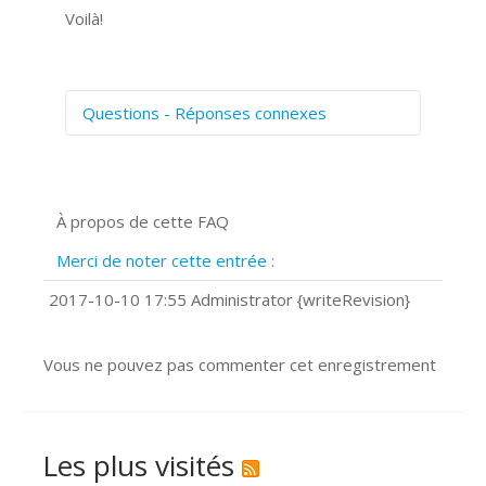
Voilà!
Questions - Réponses connexes
Comment numériser avec Cosmos
Sync?
Signature et formulaires
À propos de cette FAQ
Prise de vue 360°
Quels navigateurs web sont supportés
Merci de noter cette entrée :
?
Comment installer Google Chrome ?
2017-10-10 17:55 Administrator {writeRevision}
Vous ne pouvez pas commenter cet enregistrement
Les plus visités