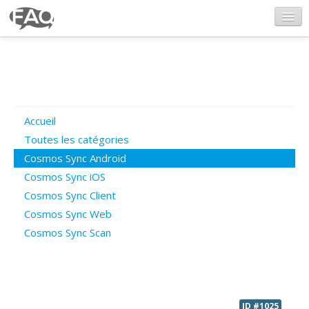
CosmosSync.com
Ajout FAQ
Accueil
Poser une question
Toutes les catégories
Cosmos Sync Android
Questions ouvertes
Cosmos Sync iOS
Cosmos Sync Client
Cosmos Sync Web
Connexion
Cosmos Sync Scan
ID #1025