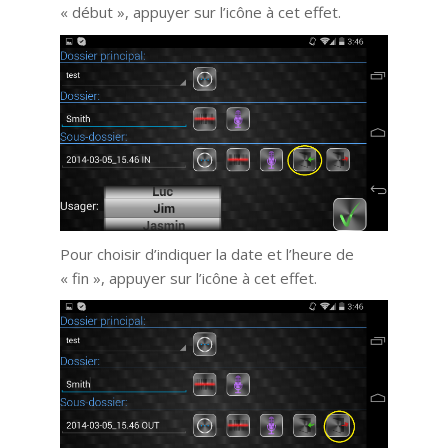
« début », appuyer sur l’icône à cet effet.
Pour choisir d’indiquer la date et l’heure de
« fin », appuyer sur l’icône à cet effet.