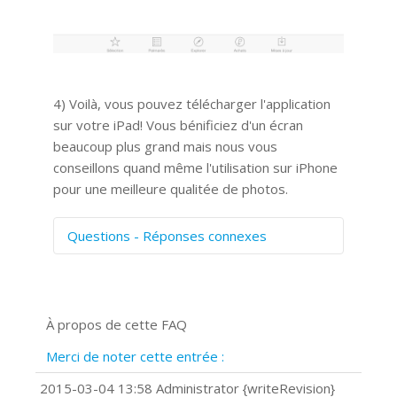
4) Voilà, vous pouvez télécharger l'application
sur votre iPad! Vous bénificiez d'un écran
beaucoup plus grand mais nous vous
conseillons quand même l'utilisation sur iPhone
pour une meilleure qualitée de photos.
Questions - Réponses connexes
Comment numériser avec Cosmos
Sync?
Signature et formulaires
À propos de cette FAQ
Prise de vue 360°
Quels navigateurs web sont supportés
Merci de noter cette entrée :
?
Comment installer Google Chrome ?
2015-03-04 13:58 Administrator {writeRevision}