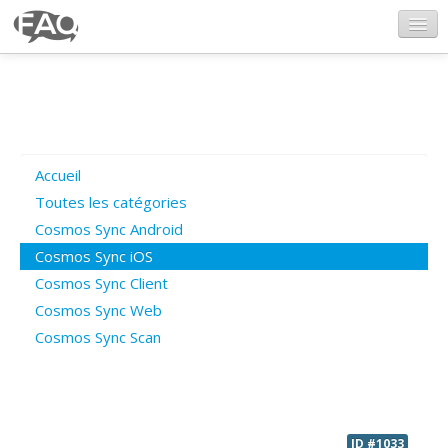
CosmosSync.com
Ajout FAQ
Accueil
Poser une question
Toutes les catégories
Cosmos Sync Android
Questions ouvertes
Cosmos Sync iOS
Cosmos Sync Client
Cosmos Sync Web
Connexion
Cosmos Sync Scan
ID #1033