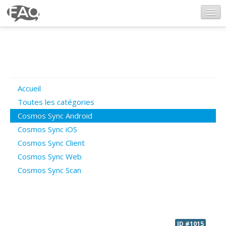
CosmosSync.com
Ajout FAQ
Accueil
Poser une question
Toutes les catégories
Cosmos Sync Android
Questions ouvertes
Cosmos Sync iOS
Cosmos Sync Client
Cosmos Sync Web
Connexion
Cosmos Sync Scan
ID #1015