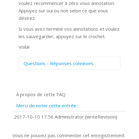
voulez recommencer à zéro vous annotation.
Appuyez sur oui ou non selon ce que vous
désirez.
Si vous avez terminé vos annotations et voulez
les sauvegarder, appuyez sur le crochet.
Voilà!
Questions - Réponses connexes
Comment numériser avec Cosmos
Sync?
Signature et formulaires
À propos de cette FAQ
Prise de vue 360°
Quels navigateurs web sont supportés
Merci de noter cette entrée :
?
Comment installer Google Chrome ?
2017-10-10 17:56 Administrator {writeRevision}
Vous ne pouvez pas commenter cet enregistrement