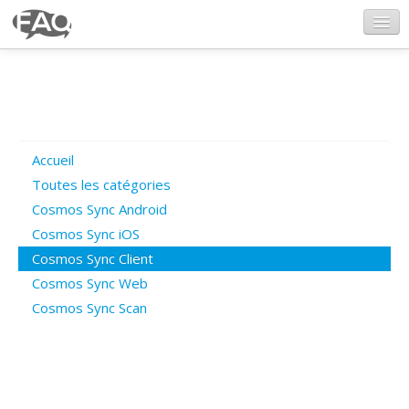
CosmosSync.com
Ajout FAQ
Accueil
Poser une question
Toutes les catégories
Cosmos Sync Android
Questions ouvertes
Cosmos Sync iOS
Cosmos Sync Client
Cosmos Sync Web
Connexion
Cosmos Sync Scan