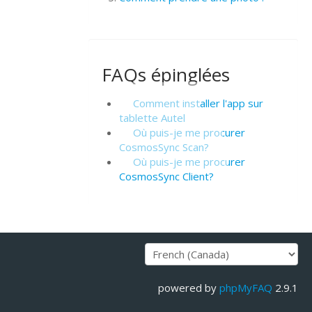
FAQs épinglées
Comment installer l'app sur
tablette Autel
Où puis-je me procurer
CosmosSync Scan?
Où puis-je me procurer
CosmosSync Client?
powered by
phpMyFAQ
2.9.1