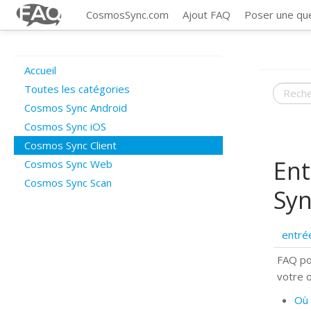
CosmosSync.com
Ajout FAQ
Poser une qu
Accueil
Toutes les catégories
Cosmos Sync Android
Cosmos Sync iOS
Cosmos Sync Client
Ent
Cosmos Sync Web
Cosmos Sync Scan
Syn
entré
FAQ po
votre 
Où 